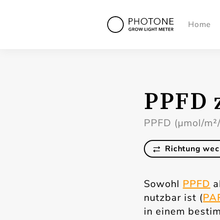
Home
PPFD 
PPFD (µmol/m²/
Richtung wec
Sowohl
PPFD
a
nutzbar ist (
PA
in einem besti