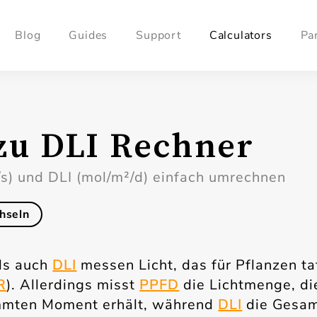
Blog
Guides
Support
Calculators
Pa
zu DLI Rechner
s) und DLI (mol/m²/d) einfach umrechnen
hseln
ls auch
DLI
messen Licht, das für Pflanzen ta
R
). Allerdings misst
PPFD
die Lichtmenge, di
mmten Moment erhält, während
DLI
die Gesam