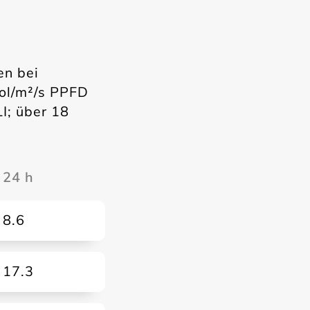
en bei
mol/m²/s PPFD
I; über 18
24 h
8.6
17.3