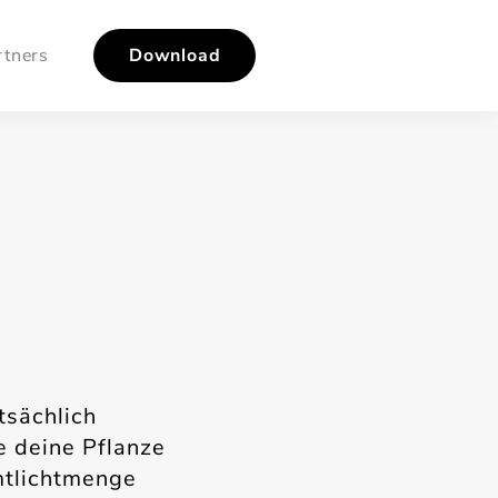
rtners
Download
tsächlich
e deine Pflanze
tlichtmenge