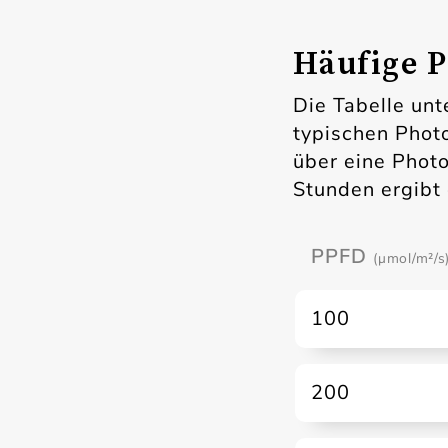
Häufige 
Die Tabelle un
typischen Phot
über eine Phot
Stunden ergibt
PPFD
(µmol/m²/s
100
200