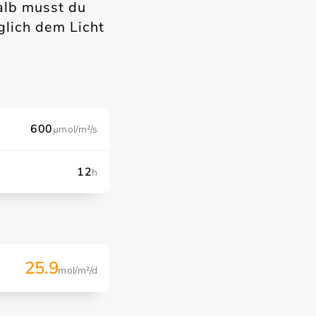
alb musst du
glich dem Licht
µmol/m²/s
h
25.9
mol/m²/d